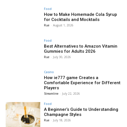
Food
How to Make Homemade Cola Syrup
for Cocktails and Mocktails
Rue
-
August 1, 2026
Food
Best Alternatives to Amazon Vitamin
Gummies for Adults 2026
Rue
-
July 30, 2026
Casino
How ie777 game Creates a
Comfortable Experience for Different
Players
Streamline
-
July 22, 2026
Food
A Beginner’s Guide to Understanding
Champagne Styles
Rue
-
July 18, 2026